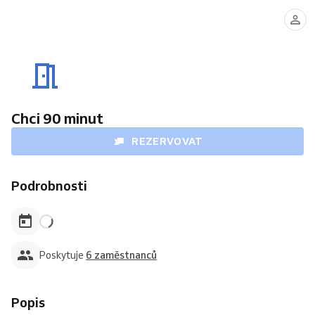
Eliška
Michaela
Kateřina
Terézia
Fuksová
Müllerová
Strnadová
Soosová
Chci 90 minut
REZERVOVAT
Podrobnosti
Poskytuje
6 zaměstnanců
Popis