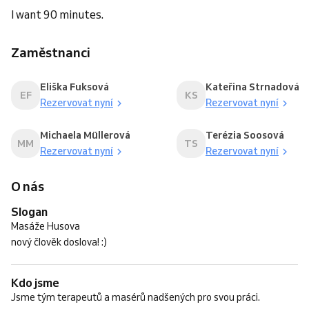
I want 90 minutes.
Zaměstnanci
Eliška Fuksová
Kateřina Strnadová
EF
KS
Rezervovat nyní
Rezervovat nyní
Michaela Müllerová
Terézia Soosová
MM
TS
Rezervovat nyní
Rezervovat nyní
O nás
Slogan
Masáže Husova
nový člověk doslova! :)
Kdo jsme
Jsme tým terapeutů a masérů nadšených pro svou práci.